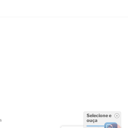
Selecione e
s
ouça