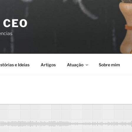
 CEO
encias
stórias e Ideias
Artigos
Atuação
Sobre mim