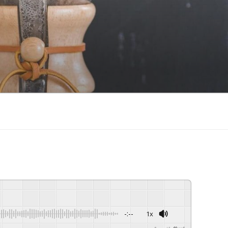
-:--
1x