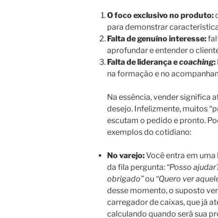
O foco exclusivo no produto:
o
para demonstrar características
Falta de genuíno interesse:
fal
aprofundar e entender o cliente
Falta de liderança e
coaching
:
na formação e no acompanham
Na essência, vender significa
desejo. Infelizmente, muitos “p
escutam o pedido e pronto. P
exemplos do cotidiano:
No varejo:
Você entra em uma l
da fila pergunta:
“Posso ajudar
obrigado”
ou
“Quero ver aquel
desse momento, o suposto ve
carregador de caixas, que já at
calculando quando será sua pr