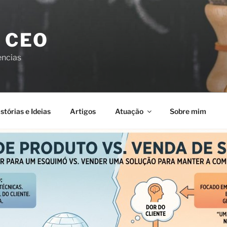
 CEO
encias
stórias e Ideias
Artigos
Atuação
Sobre mim