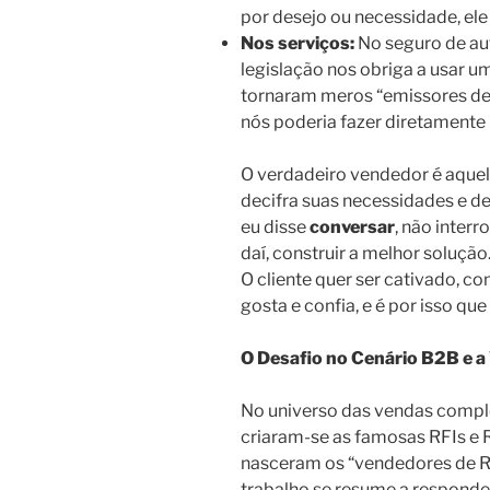
por desejo ou necessidade, el
Nos serviços:
No seguro de au
legislação nos obriga a usar um
tornaram meros “emissores de
nós poderia fazer diretamente p
O verdadeiro vendedor é aquel
decifra suas necessidades e des
eu disse
conversar
, não interr
daí, construir a melhor solução
O cliente quer ser cativado, 
gosta e confia, e é por isso que
O Desafio no Cenário B2B e a
No universo das vendas comple
criaram-se as famosas RFIs e
nasceram os “vendedores de RF
trabalho se resume a responder