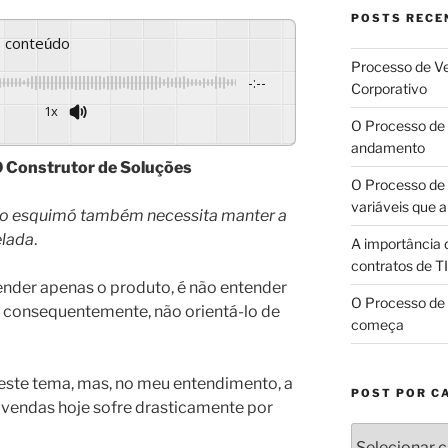
POSTS RECE
se conteúdo
Processo de Ve
-:--
Corporativo
1x
O Processo de 
Powered By
GSpeech
andamento
O Construtor de Soluções
O Processo de 
variáveis que
, o esquimó também necessita manter a
elada
.
A importância 
contratos de TI
ender apenas o produto, é não entender
O Processo de 
e, consequentemente, não orientá-lo de
começa
 este tema, mas, no meu entendimento, a
POST POR C
 vendas hoje sofre drasticamente por