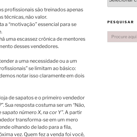
s profissionais são treinados apenas
 técnicas, não valor.
PESQUISAR
ta a “motivação” essencial para se
.
Search
for:
há uma escassez crônica de mentores
ento desses vendedores.
 atender a uma necessidade ou a um
rofissionais” se limitam ao básico:
odemos notar isso claramente em dois
oja de sapatos e o primeiro vendedor
?”
. Sua resposta costuma ser um
“Não,
e sapato número X, na cor Y”
. A partir
ndedor transforma-se em um mero
ende olhando de lado para a fila,
óxima vez. Quem fez a venda foi você,