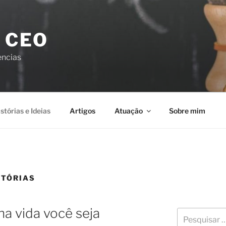
 CEO
encias
stórias e Ideias
Artigos
Atuação
Sobre mim
STÓRIAS
na vida você seja