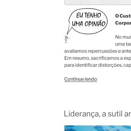
O Cust
Corpor
No mun
uma ta
avaliamos repercussões e ant
Em resumo, sacrificamos a es
para identificar distorções, cap
Continue lendo
Liderança, a sutil a