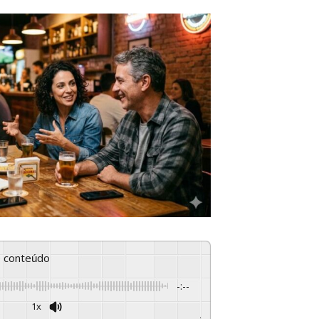
se conteúdo
-:--
1x