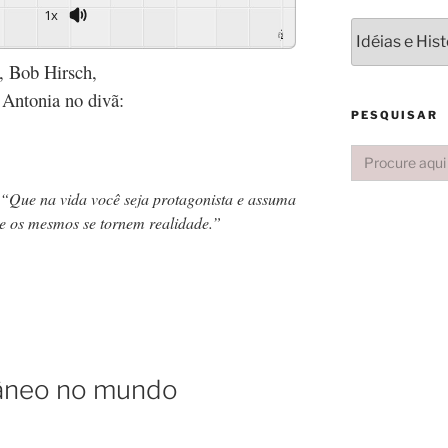
1x
Powered By
GSpeech
o,
Bob Hirsch,
 Antonia no divã:
PESQUISAR
Search
for:
 “Que na vida você seja protagonista e assuma
ue os mesmos se tornem realidade.”
ntâneo no mundo