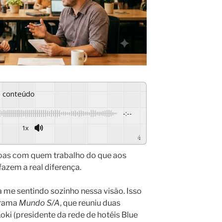
se conteúdo
-:--
1x
Powered By
GSpeech
soas com quem trabalho do que aos
 fazem a real diferença.
 me sentindo sozinho nessa visão. Isso
grama
Mundo S/A
, que reuniu duas
ki (presidente da rede de hotéis Blue