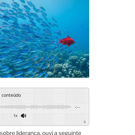
se conteúdo
-:--
1x
Powered By
GSpeech
sobre liderança, ouvi a seguinte